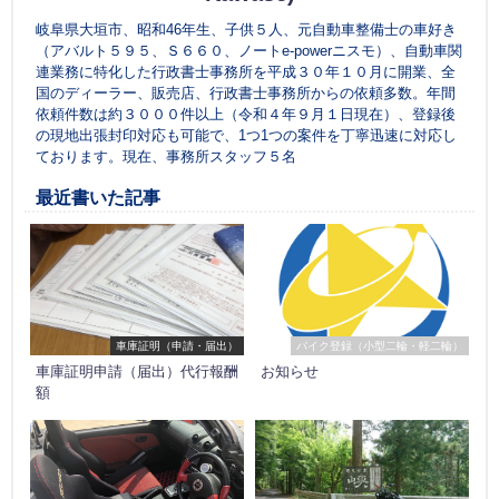
岐阜県大垣市、昭和46年生、子供５人、元自動車整備士の車好き
（アバルト５９５、Ｓ６６０、ノートe-powerニスモ）、自動車関
連業務に特化した行政書士事務所を平成３０年１０月に開業、全
国のディーラー、販売店、行政書士事務所からの依頼多数。年間
依頼件数は約３０００件以上（令和４年９月１日現在）、登録後
の現地出張封印対応も可能で、1つ1つの案件を丁寧迅速に対応し
ております。現在、事務所スタッフ５名
最近書いた記事
車庫証明（申請・届出）
バイク登録（小型二輪・軽二輪）
車庫証明申請（届出）代行報酬
お知らせ
額